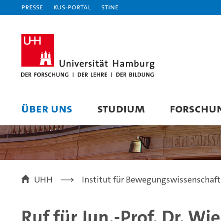
Presse
KUS-Portal
STiNE
ÜBER UNS
STUDIUM
FORSCHU
UHH
Institut für Bewegungswissenschaft
Ruf für Jun.-Prof. Dr. W