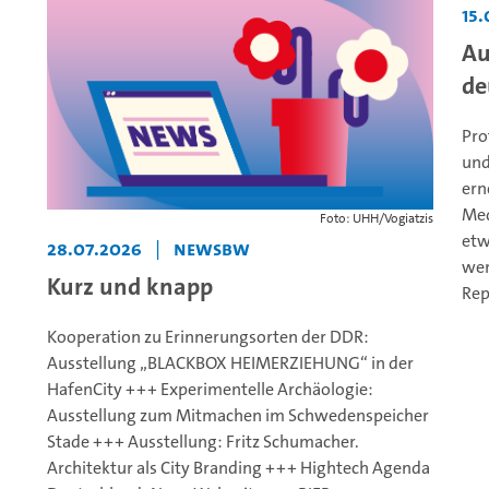
15
Au
de
Pro
und
ern
Med
Foto: UHH/Vogiatzis
etw
28.07.2026
|
NewsBW
wer
Kurz und knapp
Rep
Kooperation zu Erinnerungsorten der DDR:
Ausstellung „BLACKBOX HEIMERZIEHUNG“ in der
HafenCity +++ Experimentelle Archäologie:
Ausstellung zum Mitmachen im Schwedenspeicher
Stade +++ Ausstellung: Fritz Schumacher.
Architektur als City Branding +++ Hightech Agenda