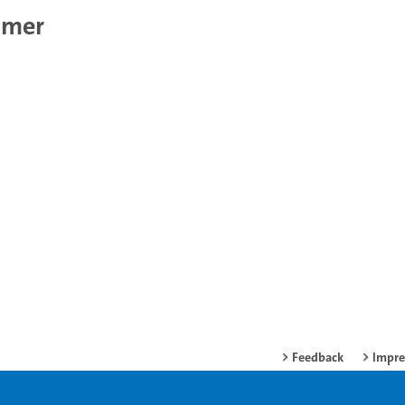
mmer
Feedback
Impr