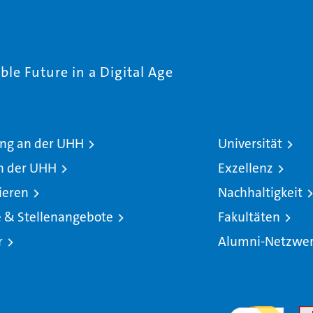
le Future in a Digital Age
ng an der UHH
Universität
n der UHH
Exzellenz
ieren
Nachhaltigkeit
e & Stellenangebote
Fakultäten
r
Alumni-Netzwe