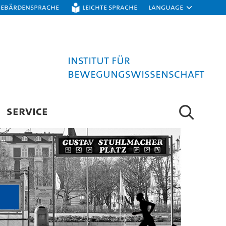
Gebärdensprache
Leichte Sprache
Language
Institut für
Bewegungswissenschaft
SERVICE