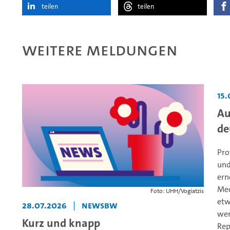
teilen
teilen
Weitere Meldungen
15
Au
de
Pro
und
ern
Med
Foto: UHH/Vogiatzis
etw
28.07.2026
|
NewsBW
wer
Kurz und knapp
Rep