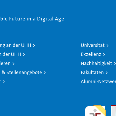
le Future in a Digital Age
ng an der UHH
Universität
n der UHH
Exzellenz
ieren
Nachhaltigkeit
e & Stellenangebote
Fakultäten
r
Alumni-Netzwe